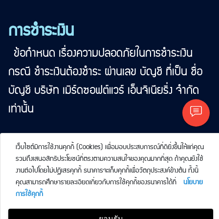
การชำระเงิน
ข้อกำหนด เรื่องความปลอดภัยในการชำระเงิน
กรณี ชำระเงินต้องชำระ ผ่านเลข บัญชี ที่เป็น ชื่อ
บัญชี บริษัท เมิร์ดซอฟต์แวร์ เอ็นจิเนียริ่ง จำกัด
เท่านั้น
tag <สร้างเว็บไซต์><สร้างเว็บ><ทำwebsite><ทำ web><ทำเวปไซต์><ทำเวป><ทำเว็บไซต์บริษัท><ทำเว็บไซต์>"ทำเว็บ
เว็บไซต์มีการใช้งานคุกกี้ (Cookies) เพื่อมอบประสบการณ์ที่ดียิ่งขึ้นให้แก่คุณ
รวมถึงเสนอสิทธิประโยชน์ที่ตรงตามความสนใจของคุณมากที่สุด ถ้าคุณยังใช้
งานต่อไปโดยไม่ปฏิเสธคุกกี้ ธนาคารจะเก็บคุกกี้เพื่อวัตถุประสงค์ข้างต้น ทั้งนี้
คุณสามารถศึกษารายละเอียดเกี่ยวกับการใช้คุกกี้ของธนาคารได้ที่
นโยบาย
การใช้คุกกี้
ยอมรับ