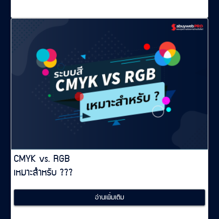
CMYK vs. RGB
เหมาะสำหรับ ???
อ่านเพิ่มเติม