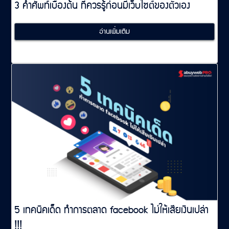
3 คำศัพท์เบื้องต้น ที่ควรรู้ก่อนมีเว็บไซต์ของตัวเอง
อ่านเพิ่มเติม
5 เทคนิคเด็ด ทำการตลาด facebook ไม่ให้เสียเงินเปล่า
!!!