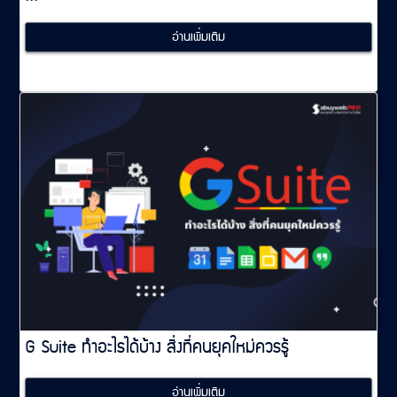
อ่านเพิ่มเติม
G Suite ทำอะไรได้บ้าง สิ่งที่คนยุคใหม่ควรรู้
อ่านเพิ่มเติม