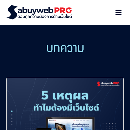
บทความ