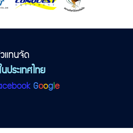
ตัวแทนจัด
ในประเทศไทย
acebook
G
o
o
g
l
e