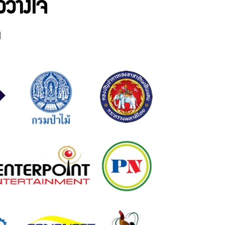
้วางใจ
น