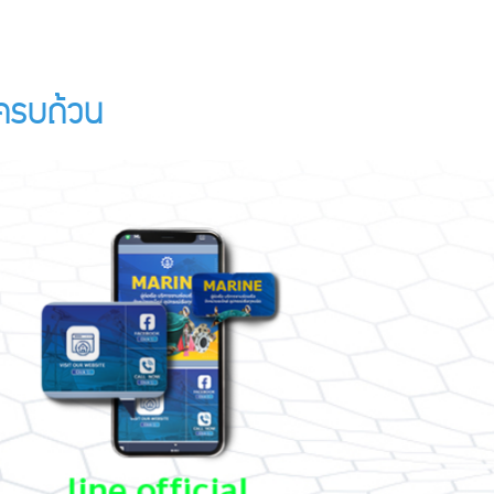
์ครบถ้วน