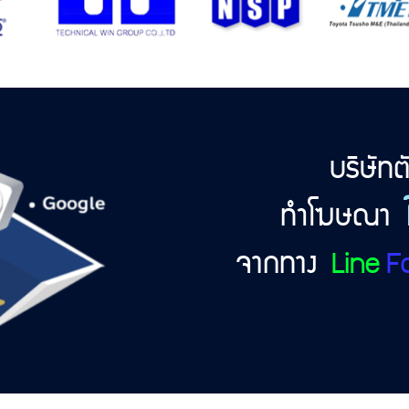
บริษัท
ทำโฆษณา
จากทาง
Line
F